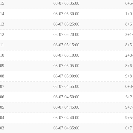
15
08-07 05:35:00
6+5
14
08-07 05:30:00
1+0
13
08-07 05:25:00
8+6
12
08-07 05:20:00
2+1
11
08-07 05:15:00
8+5
10
08-07 05:10:00
2+8
09
08-07 05:05:00
8+6
08
08-07 05:00:00
9+8
07
08-07 04:55:00
0+3
06
08-07 04:50:00
6+2
05
08-07 04:45:00
9+7
04
08-07 04:40:00
9+5
03
08-07 04:35:00
6+7