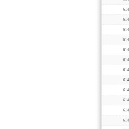
614
614
614
614
614
614
614
614
614
614
614
614