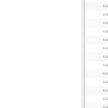
614
614
614
614
614
614
614
614
614
614
614
614
614