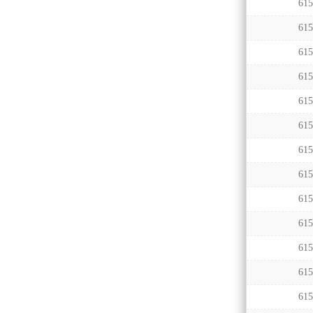
615
615
615
615
615
615
615
615
615
615
615
615
615