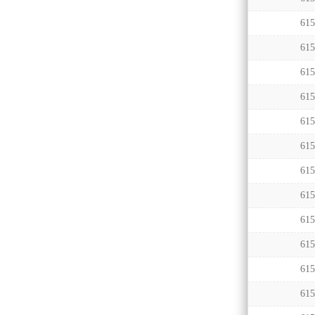
615
615
615
615
615
615
615
615
615
615
615
615