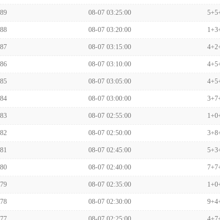
89
08-07 03:25:00
5+5
88
08-07 03:20:00
1+3
87
08-07 03:15:00
4+2
86
08-07 03:10:00
4+5
85
08-07 03:05:00
4+5
84
08-07 03:00:00
3+7
83
08-07 02:55:00
1+0
82
08-07 02:50:00
3+8
81
08-07 02:45:00
5+3
80
08-07 02:40:00
7+7
79
08-07 02:35:00
1+0
78
08-07 02:30:00
9+4
77
08-07 02:25:00
4+7