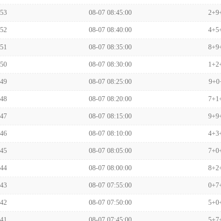
53
08-07 08:45:00
2+9
52
08-07 08:40:00
4+5
51
08-07 08:35:00
8+9
50
08-07 08:30:00
1+2
49
08-07 08:25:00
9+0
48
08-07 08:20:00
7+1
47
08-07 08:15:00
9+9
46
08-07 08:10:00
4+3
45
08-07 08:05:00
7+0
44
08-07 08:00:00
8+2
43
08-07 07:55:00
0+7
42
08-07 07:50:00
5+0
41
08-07 07:45:00
5+7