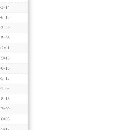
+3=14
+6=15
+3=20
+5=08
+2=11
+5=13
+0=18
+5=12
+1=08
+8=18
+2=09
+0=05
+5=17