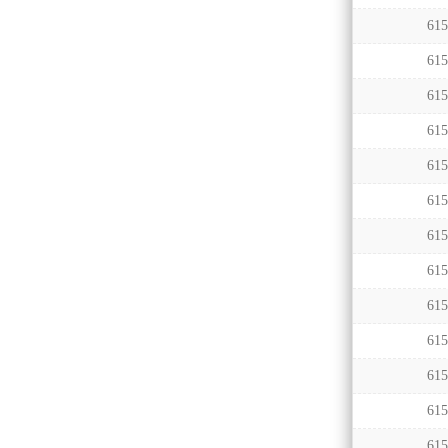
615
615
615
615
615
615
615
615
615
615
615
615
615