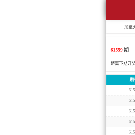
加拿
61559
期
距离下期开
期
615
615
615
615
615