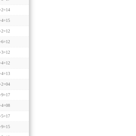
+2=14
+4=15
+2=12
+6=12
+3=12
+4=12
+4=13
+2=04
+9=17
+4=08
+5=17
+9=15