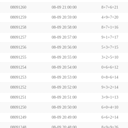
08091260
08-09 21:00:00
8+7+6=21
08091259
08-09 20:59:00
4+9+7=20
08091258
08-09 20:58:00
8+7+1=16
08091257
08-09 20:57:00
9+1+7=17
08091256
08-09 20:56:00
5+3+7=15
08091255
08-09 20:55:00
3+2+5=10
08091254
08-09 20:54:00
0+6+6=12
08091253
08-09 20:53:00
0+8+6=14
08091252
08-09 20:52:00
9+3+2=14
08091251
08-09 20:51:00
3+9+1=13
08091250
08-09 20:50:00
6+0+4=10
08091249
08-09 20:49:00
6+6+2=14
08091248
08-09 20:48:00
8+9+9=26