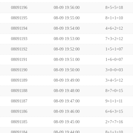
08091196
08-09 19:56:00
8+5+5=18
08091195
08-09 19:55:00
8+1+1=10
08091194
08-09 19:54:00
4+6+2=12
08091193
08-09 19:53:00
7+3+2=12
08091192
08-09 19:52:00
1+5+1=07
08091191
08-09 19:51:00
1+6+0=07
08091190
08-09 19:50:00
3+0+0=03
08091189
08-09 19:49:00
3+4+5=12
08091188
08-09 19:48:00
8+7+0=15
08091187
08-09 19:47:00
9+1+1=11
08091186
08-09 19:46:00
6+6+3=15
08091185
08-09 19:45:00
2+7+7=16
08091184
08-09 19:44:00
8+1+1=10