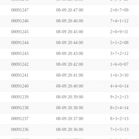
08091247
08-09 20:47:00
2+0+7=09
08091246
08-09 20:46:00
7+4+1=12
08091245
08-09 20:45:00
2+0+9=11
08091244
08-09 20:44:00
5+1+2=08
08091243
08-09 20:43:00
3+7+2=12
08091242
08-09 20:42:00
1+6+0=07
08091241
08-09 20:41:00
1+6+3=10
08091240
08-09 20:40:00
4+4+6=14
08091239
08-09 20:39:00
9+2+2=13
08091238
08-09 20:38:00
8+2+4=14
08091237
08-09 20:37:00
8+3+2=13
08091236
08-09 20:36:00
7+1+5=13