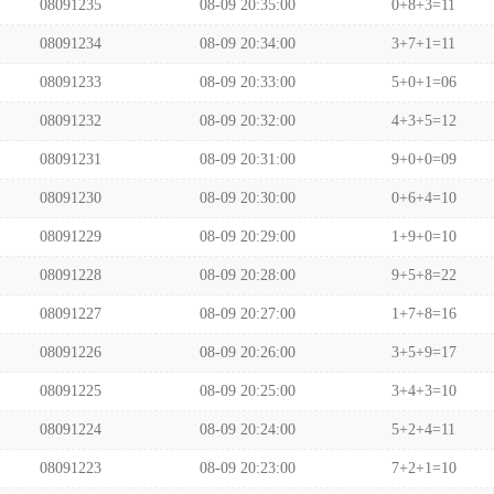
08091235
08-09 20:35:00
0+8+3=11
08091234
08-09 20:34:00
3+7+1=11
08091233
08-09 20:33:00
5+0+1=06
08091232
08-09 20:32:00
4+3+5=12
08091231
08-09 20:31:00
9+0+0=09
08091230
08-09 20:30:00
0+6+4=10
08091229
08-09 20:29:00
1+9+0=10
08091228
08-09 20:28:00
9+5+8=22
08091227
08-09 20:27:00
1+7+8=16
08091226
08-09 20:26:00
3+5+9=17
08091225
08-09 20:25:00
3+4+3=10
08091224
08-09 20:24:00
5+2+4=11
08091223
08-09 20:23:00
7+2+1=10