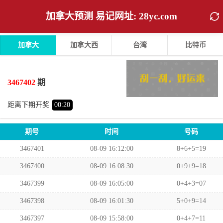
加拿大预测 易记网址: 28yc.com
加拿大
加拿大西
台湾
比特币
0
8
0
08
+
+
=
3467402
期
小
双
距离下期开奖
00
:
20
期号
时间
号码
3467401
08-09 16:12:00
8+6+5=19
3467400
08-09 16:08:30
0+9+9=18
3467399
08-09 16:05:00
0+4+3=07
3467398
08-09 16:01:30
5+0+9=14
3467397
08-09 15:58:00
0+4+7=11