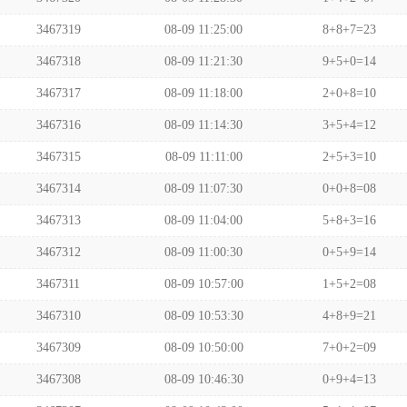
3467319
08-09 11:25:00
8+8+7=23
3467318
08-09 11:21:30
9+5+0=14
3467317
08-09 11:18:00
2+0+8=10
3467316
08-09 11:14:30
3+5+4=12
3467315
08-09 11:11:00
2+5+3=10
3467314
08-09 11:07:30
0+0+8=08
3467313
08-09 11:04:00
5+8+3=16
3467312
08-09 11:00:30
0+5+9=14
3467311
08-09 10:57:00
1+5+2=08
3467310
08-09 10:53:30
4+8+9=21
3467309
08-09 10:50:00
7+0+2=09
3467308
08-09 10:46:30
0+9+4=13