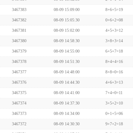
3467383
08-09 15:09:00
8+6+5=19
3467382
08-09 15:05:30
0+6+2=08
3467381
08-09 15:02:00
4+5+3=12
3467380
08-09 14:58:30
3+8+3=14
3467379
08-09 14:55:00
6+5+7=18
3467378
08-09 14:51:30
8+4+4=16
3467377
08-09 14:48:00
8+8+0=16
3467376
08-09 14:44:30
4+6+3=13
3467375
08-09 14:41:00
7+4+0=11
3467374
08-09 14:37:30
3+5+2=10
3467373
08-09 14:34:00
0+1+5=06
3467372
08-09 14:30:30
9+7+2=18