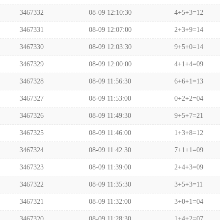
3467332
08-09 12:10:30
4+5+3=12
3467331
08-09 12:07:00
2+3+9=14
3467330
08-09 12:03:30
9+5+0=14
3467329
08-09 12:00:00
4+1+4=09
3467328
08-09 11:56:30
6+6+1=13
3467327
08-09 11:53:00
0+2+2=04
3467326
08-09 11:49:30
9+5+7=21
3467325
08-09 11:46:00
1+3+8=12
3467324
08-09 11:42:30
7+1+1=09
3467323
08-09 11:39:00
2+4+3=09
3467322
08-09 11:35:30
3+5+3=11
3467321
08-09 11:32:00
3+0+1=04
3467320
08-09 11:28:30
1+4+2=07